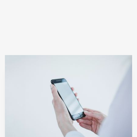
Informations de contact
Prenez contact avec nous !
Réponse sous 48h !
40 rue de Beaujon,
Service client :
01 85 09 01 81
75008 Paris
Autre demande :
01 89 16 85 66
contactus@calmedica.com