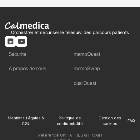
Oui. Le Système de Management de la Sécurité
de l'Information (SMSI) de Calmedica est certifié
ISO 27001 par Bureau Veritas Certification
(certificat n° FR098326, délivré le 29 octobre
2025). Cette certification atteste d'un cadre
Orchestrer et sécuriser le télésuivi des parcours patients
structuré d'analyse des risques et d'amélioration
continue.
Sécurité
memoQuest
À propos de nous
memoSwap
qualiQuest
Mentions Légales &
Politique de
Gestion des
FAQ
CGU
confidentialité
cookies
Référencé UniHA · RESAH · CAIH