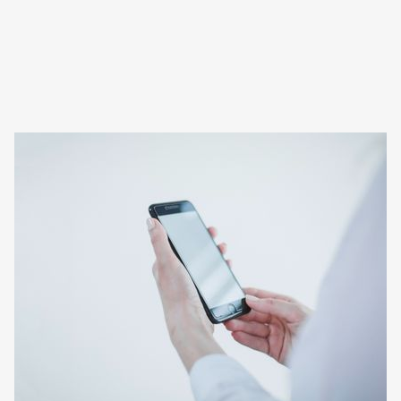
Questions fréquentes
Tout ce que vous devez savoir sur
Calmedic
a
et nos solutions de télésuivi
patient.
Comment la sécurité des données
de santé est-elle garantie ?