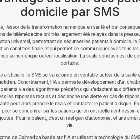
domicile par SMS
e, l’essor de la transformation numérique en santé et par conséqu
s de télémédecine ont très largement été relayés dans la presse.
on universel, permettant de sécuriser les patients à domicile, le
 un canal très fiable et qui permet de communiquer avec tous les p
ence au numérique ou leur localisation. La seule condition est de 
portable.
e artificielle
, le SMS se transforme en véritable acteur de la santé 
uotidien. Concrètement, l’IA a permis le développement d’un chatbo
 patients via des algorithmes prédéfinis qui s’adaptent aux différen
yse les réponses reçues et déclenche une alerte en cas de répon
nté peut alors prendre le relais et contacter le patient à risque. En
pour se concentrer sur les patients qui en ont réellement besoin e
joutée. Pour le patient, c’est un réel gain d’autonomie, et une améli
vie.
me de Calmedica basée sur l’IA et utilisant la technologie du SMS,