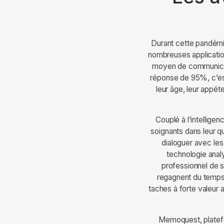
Durant cette pandémi
nombreuses application
moyen de communicati
réponse de 95%, c’est
leur âge, leur appét
Couplé à l’intelligenc
soignants dans leur q
dialoguer avec les
technologie anal
professionnel de sa
regagnent du temps 
taches à forte valeur a
Memoquest, platefor