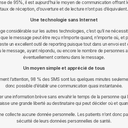
se de 95%, il est aujourd’hui le moyen de communication offrant le
taux de réception, d’ouverture et de lecture n’ont pas d’équivalent.
Une technologie sans Internet
e considérable sur les autres technologies, c’est qu’il ne nécess
ie que le message peut être reçu n’importe quand, n’importe où, et pe
reste un excellent outil de reporting puisque tout dans un envoi est 
u le message, ayant répondu, ou encore le nombre de personnes aya
éventuellement contenu dans le message.
Un moyen simple et apprécié de tous
ment l’attention, 98 % des SMS sont lus quelques minutes seulement 
donc possible d’établir une communication quasi instantanée.
user une information brève sans envahir le temps de la personne qui le r
 laisse une grande liberté au destinataire qui peut décider où et quand
 ne collecte aucune donnée personnelle. Les patients n’ont donc pa
sécurité de leurs données personnelles de santé.