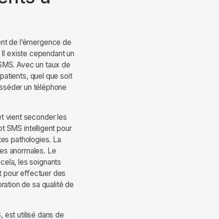
ent de l’émergence de
 Il existe cependant un
 SMS. Avec un taux de
atients, quel que soit
posséder un téléphone
et vient seconder les
t SMS intelligent pour
tes pathologies. La
ses anormales. Le
 cela, les soignants
t pour effectuer des
oration de sa qualité de
 est utilisé dans de